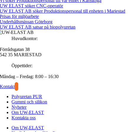
Vi söker Produktionspersonal till vår enhet i Karlskoga
UW ELAST söker CNC-operatör
UW ELAST AB söker Produktionspersonal till enheten i Mariestad
Prisas för miljöarbete
Underhållsmässan Göteborg
UW ELAST AB satsar på biopolyuretan
Huvudkontor:
Förrådsgatan 38
542 35 MARIESTAD
Öppettider:
Måndag – Fredag: 8:00 – 16:30
Kontakt
Polyuretan PUR
Gummi och silikon
Nyheter
Om UW-ELAST
Kontakta oss
Om UW-ELAST