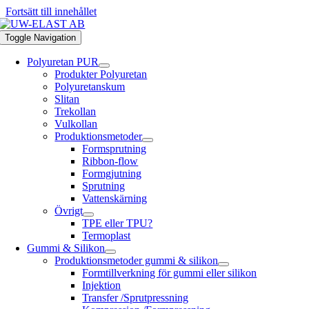
Fortsätt till innehållet
Toggle Navigation
Polyuretan PUR
Produkter Polyuretan
Polyuretanskum
Slitan
Trekollan
Vulkollan
Produktionsmetoder
Formsprutning
Ribbon-flow
Formgjutning
Sprutning
Vattenskärning
Övrigt
TPE eller TPU?
Termoplast
Gummi & Silikon
Produktionsmetoder gummi & silikon
Formtillverkning för gummi eller silikon
Injektion
Transfer /Sprutpressning