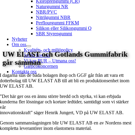
Kloroprengummi (CR)
Naturgummi NR
NBR/PVC
Nitrilgummi NBR
Perflourgummi FFKM
Silikon eller Silikongummi Q
SBR Styrengummi
Nyheter
Om oss
Kvalitéts- och miljöpolicy
UW ELAST och Gotlands Gummifabrik
Jobba hos oss
Vi kan PUR – Utmana oss!
går samman
Garpcokoncernen
Kontakta oss
I dagarna slås de båda bolagen ihop och GGF går från att vara ett
dotterbolag till UW ELAST AB till att bli en produktionsenhet inom
UW ELAST AB.
”Det här ger oss en ännu större bredd och styrka, vi kan erbjuda
kunderna fler lösningar och kortare ledtider, samtidigt som vi stärker
vår
innovationskraft” säger Henrik Jungert, VD på UW ELAST AB.
Genom sammanslagningen blir UW ELAST AB en av Nordens mest
kompletta leverantörer inom elastomera material.