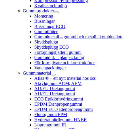
Kompression /Formpressning
Kvalitet och miljö
Gummiprodukter
Montering
Bussningar
Bussningar ECO
Gummifötter
Gummimetall – gummi och metall i kombination
Skyddsplugg
Skyddsplugg ECO
Förtöjningsfjäder i gummi
Gummiduk – planpackning
För formgivare och konstruktörer
Vattenpackningar
Gummimaterial
Aflas ® – ett nytt material hos oss
Akrylgummi ACM, AEM
AU/EU Uretangummi
AU/EU Uretangummi
ECO Epiklorhydringummi
EPDM Etenpropengummi
EPDM ECO Etenpropengummi
Fluorgummi FPM
Hydrerat nitrilgummi HNBR
Isoprengummi IR