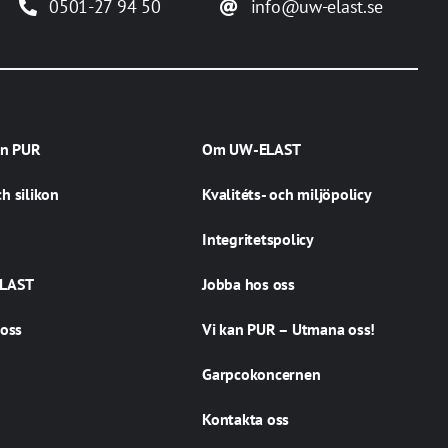
0501-27 94 50
info@uw-elast.se
an PUR
Om UW-ELAST
h silikon
Kvalitéts- och miljöpolicy
Integritetspolicy
LAST
Jobba hos oss
 oss
Vi kan PUR – Utmana oss!
Garpcokoncernen
Kontakta oss