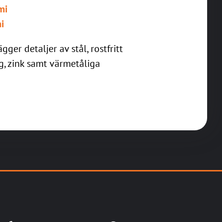
mi
i
gger detaljer av stål, rostfritt
g, zink samt värmetåliga