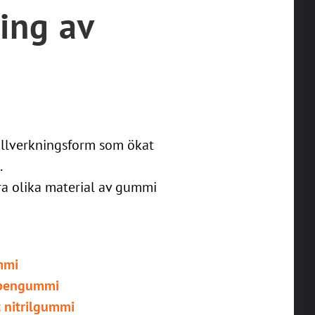
ning av
illverkningsform som ökat
.
ra olika material av gummi
mmi
pengummi
 nitrilgummi