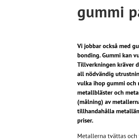
gummi p
Vi jobbar också med g
bonding. Gummi kan vul
Tillverkningen kräver d
all nödvändig utrustni
vulka ihop gummi och m
metallbläster och metal
(målning) av metallerna
tillhandahålla metallä
priser.
Metallerna tvättas och