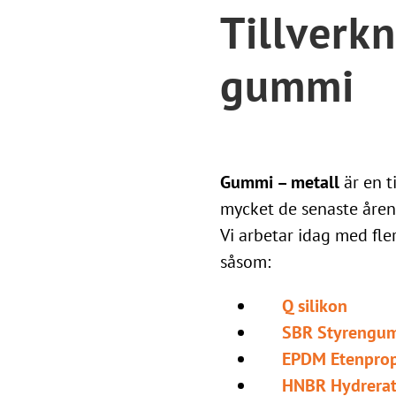
Tillverk
gummi
Gummi – metall
är en t
mycket de senaste åren
Vi arbetar idag med fle
såsom:
Q silikon
SBR Styrengu
EPDM Etenpro
HNBR Hydrerat