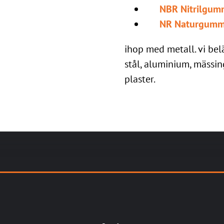
NBR Nitrilgum
NR Naturgumm
ihop med metall. vi belä
stål, aluminium, mässin
plaster.