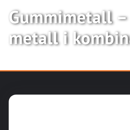
Gummimetall –
metall i kombin