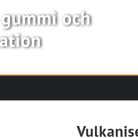
 gummi och
ation
Vulkanis