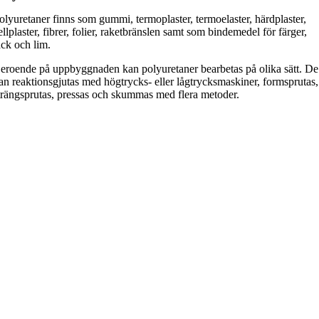
olyuretaner finns som gummi, termoplaster, termoelaster, härdplaster,
ellplaster, fibrer, folier, raketbränslen samt som bindemedel för färger,
ack och lim.
eroende på uppbyggnaden kan polyuretaner bearbetas på olika sätt. De
an reaktionsgjutas med högtrycks- eller lågtrycksmaskiner, formsprutas,
trängsprutas, pressas och skummas med flera metoder.