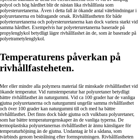
polyol och hög hårdhet blir de nästan lika rivhållfasta som
polyesteruretanerna. Även i detta fall är ökande antal vätebindningar i
polyuretanerna en bidragande orsak. Rivhållfastheten för både
polyeteruretanerna och polyesteruretanerna kan dock variera starkt vid
samma hårdhet. Exempelvis har polyeteruretanerna baserade på
propylenglykol betydligt lägre rivhållfashet än de, som är baserade på
polyetrametylenglykol.
Temperaturens påverkan på
rivhållfasteheten.
Mer eller mindre alla polymera material får minskade rivhållfasthet vid
ökande temperatur. Vid rumstemperatur har polyuretaner betydligt
bättre rivhållfasthet än naturgummi. Vid ca 100 grader har de vanliga
gjutna polyuretanerna och naturgummi ungefär samma rivhållfasthet
och över 100 grader kan naturgummi till och med ha bättre
rivhållfasthet. Det finns dock både gjutna och vulkbara polyuretaner,
som har bättre temperaturegenskaper än de vanliga typerna. De
termoplastiska polyuretanernas rivhållfasthet är ännu känsligare för
temperaturhöjning än de gjutna. Undantag är bl a sådana, som
tvärbinds genom bestrålning efter formsprutningen. Rivhållfastheten