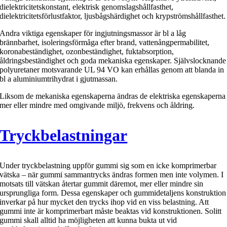
dielektricitetskonstant, elektrisk genomslagshållfasthet,
dielektricitetsförlustfaktor, ljusbågshärdighet och krypströmshållfasthet.
Andra viktiga egenskaper för ingjutningsmassor är bl a låg
brännbarhet, isoleringsförmåga efter brand, vattenångpermabilitet,
koronabeständighet, ozonbeständighet, fuktabsorption,
åldringsbeständighet och goda mekaniska egenskaper. Självslocknande
polyuretaner motsvarande UL 94 VO kan erhållas genom att blanda in
bl a aluminiumtrihydrat i gjutmassan.
Liksom de mekaniska egenskaperna ändras de elektriska egenskaperna
mer eller mindre med omgivande miljö, frekvens och åldring.
Tryckbelastningar
Under tryckbelastning uppför gummi sig som en icke komprimerbar
vätska – när gummi sammantrycks ändras formen men inte volymen. I
motsats till vätskan återtar gummit däremot, mer eller mindre sin
ursprungliga form. Dessa egenskaper och gummidetaljens konstruktion
inverkar på hur mycket den trycks ihop vid en viss belastning. Att
gummi inte är komprimerbart måste beaktas vid konstruktionen. Solitt
gummi skall alltid ha möjligheten att kunna bukta ut vid