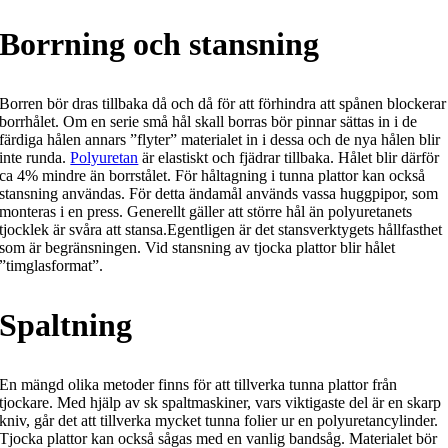
Borrning och stansning
Borren bör dras tillbaka då och då för att förhindra att spånen blockerar
borrhålet. Om en serie små hål skall borras bör pinnar sättas in i de
färdiga hålen annars ”flyter” materialet in i dessa och de nya hålen blir
inte runda.
Polyuretan
är elastiskt och fjädrar tillbaka. Hålet blir därför
ca 4% mindre än borrstålet. För håltagning i tunna plattor kan också
stansning användas. För detta ändamål används vassa huggpipor, som
monteras i en press. Generellt gäller att större hål än polyuretanets
tjocklek är svåra att stansa.Egentligen är det stansverktygets hållfasthet
som är begränsningen. Vid stansning av tjocka plattor blir hålet
”timglasformat”.
Spaltning
En mängd olika metoder finns för att tillverka tunna plattor från
tjockare. Med hjälp av sk spaltmaskiner, vars viktigaste del är en skarp
kniv, går det att tillverka mycket tunna folier ur en polyuretancylinder.
Tjocka plattor kan också sågas med en vanlig bandsåg. Materialet bör