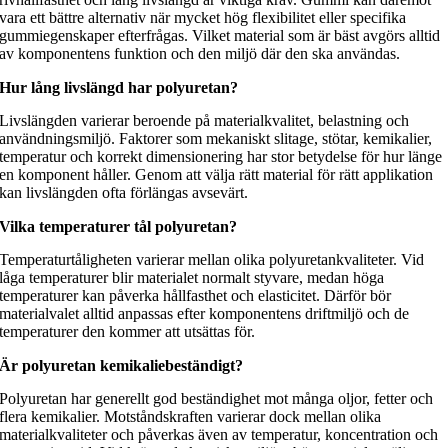
vara ett bättre alternativ när mycket hög flexibilitet eller specifika
gummiegenskaper efterfrågas. Vilket material som är bäst avgörs alltid
av komponentens funktion och den miljö där den ska användas.
Hur lång livslängd har polyuretan?
Livslängden varierar beroende på materialkvalitet, belastning och
användningsmiljö. Faktorer som mekaniskt slitage, stötar, kemikalier,
temperatur och korrekt dimensionering har stor betydelse för hur länge
en komponent håller. Genom att välja rätt material för rätt applikation
kan livslängden ofta förlängas avsevärt.
Vilka temperaturer tål polyuretan?
Temperaturtåligheten varierar mellan olika polyuretankvaliteter. Vid
låga temperaturer blir materialet normalt styvare, medan höga
temperaturer kan påverka hållfasthet och elasticitet. Därför bör
materialvalet alltid anpassas efter komponentens driftmiljö och de
temperaturer den kommer att utsättas för.
Är polyuretan kemikaliebeständigt?
Polyuretan har generellt god beständighet mot många oljor, fetter och
flera kemikalier. Motståndskraften varierar dock mellan olika
materialkvaliteter och påverkas även av temperatur, koncentration och