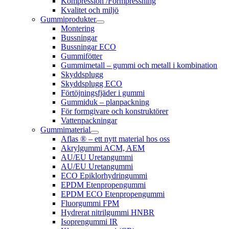
Kompression /Formpressning
Kvalitet och miljö
Gummiprodukter
Montering
Bussningar
Bussningar ECO
Gummifötter
Gummimetall – gummi och metall i kombination
Skyddsplugg
Skyddsplugg ECO
Förtöjningsfjäder i gummi
Gummiduk – planpackning
För formgivare och konstruktörer
Vattenpackningar
Gummimaterial
Aflas ® – ett nytt material hos oss
Akrylgummi ACM, AEM
AU/EU Uretangummi
AU/EU Uretangummi
ECO Epiklorhydringummi
EPDM Etenpropengummi
EPDM ECO Etenpropengummi
Fluorgummi FPM
Hydrerat nitrilgummi HNBR
Isoprengummi IR