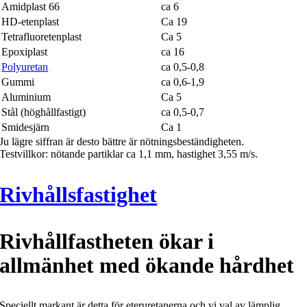
Amidplast 66
ca 6
HD-etenplast
Ca 19
Tetrafluoretenplast
Ca 5
Epoxiplast
ca 16
Polyuretan
ca 0,5-0,8
Gummi
ca 0,6-1,9
Aluminium
Ca 5
Stål (höghållfastigt)
ca 0,5-0,7
Smidesjärn
Ca 1
Ju lägre siffran är desto bättre är nötningsbeständigheten.
Testvillkor: nötande partiklar ca 1,1 mm, hastighet 3,55 m/s.
Rivhållsfastighet
Rivhållfastheten ökar i
allmänhet med ökande hårdhet
Speciellt markant är detta för eteruretanerna och vi val av lämplig