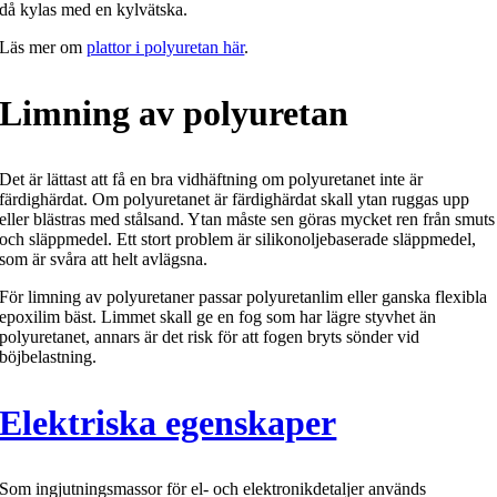
då kylas med en kylvätska.
Läs mer om
plattor i polyuretan här
.
Limning av polyuretan
Det är lättast att få en bra vidhäftning om polyuretanet inte är
färdighärdat. Om polyuretanet är färdighärdat skall ytan ruggas upp
eller blästras med stålsand. Ytan måste sen göras mycket ren från smuts
och släppmedel. Ett stort problem är silikonoljebaserade släppmedel,
som är svåra att helt avlägsna.
För limning av polyuretaner passar polyuretanlim eller ganska flexibla
epoxilim bäst. Limmet skall ge en fog som har lägre styvhet än
polyuretanet, annars är det risk för att fogen bryts sönder vid
böjbelastning.
Elektriska egenskaper
Som ingjutningsmassor för el- och elektronikdetaljer används