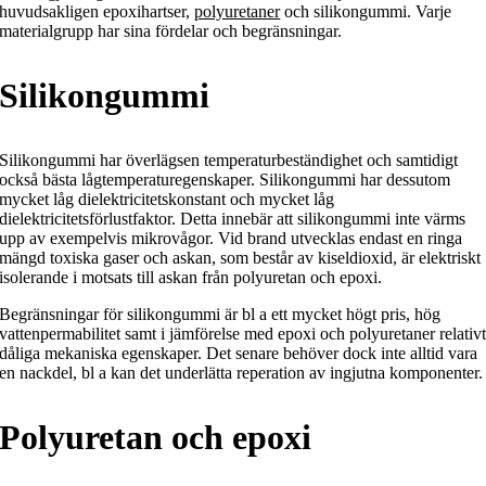
huvudsakligen epoxihartser,
polyuretaner
och silikongummi. Varje
materialgrupp har sina fördelar och begränsningar.
Silikongummi
Silikongummi har överlägsen temperaturbeständighet och samtidigt
också bästa lågtemperaturegenskaper. Silikongummi har dessutom
mycket låg dielektricitetskonstant och mycket låg
dielektricitetsförlustfaktor. Detta innebär att silikongummi inte värms
upp av exempelvis mikrovågor. Vid brand utvecklas endast en ringa
mängd toxiska gaser och askan, som består av kiseldioxid, är elektriskt
isolerande i motsats till askan från polyuretan och epoxi.
Begränsningar för silikongummi är bl a ett mycket högt pris, hög
vattenpermabilitet samt i jämförelse med epoxi och polyuretaner relativ
dåliga mekaniska egenskaper. Det senare behöver dock inte alltid vara
en nackdel, bl a kan det underlätta reperation av ingjutna komponenter.
Polyuretan och epoxi