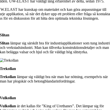
ilden. UW-ELAST har väldigt lång erfarenhet av detta, sedan 1975.
W.ELAST har kunskap om materialet och kan göra anpassningar till
arje applikation, så när det dyker upp ett problem eller fråga så kontakt
ss för en diskussion för att hitta den optimala tekniska lösningen.
Slitan
Slitan
lämpar sig särskilt bra för industriapplikationer som tung industri
och verkstadsindustri. Man kan tillverka konstruktionsdetaljer och man
kan belägga valsar och hjul och får väldigt hög slitstyrka.
Trekollan
Trekollan
lämpar sig väldigt bra när man har nötning, exempelvis när
man har plogskär och betongblandarinfordringar.
Vulkollan
Vulkollan
är det kallas för ”King of Urethanes”. Det lämpar sig för