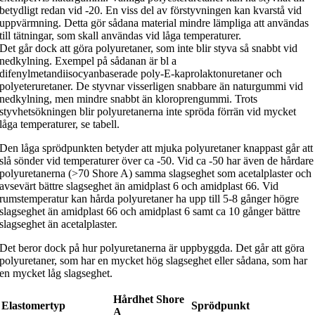
betydligt redan vid -20. En viss del av förstyvningen kan kvarstå vid
uppvärmning. Detta gör sådana material mindre lämpliga att användas
till tätningar, som skall användas vid låga temperaturer.
Det går dock att göra polyuretaner, som inte blir styva så snabbt vid
nedkylning. Exempel på sådanan är bl a
difenylmetandiisocyanbaserade poly-E-kaprolaktonuretaner och
polyeteruretaner. De styvnar visserligen snabbare än naturgummi vid
nedkylning, men mindre snabbt än kloroprengummi. Trots
styvhetsökningen blir polyuretanerna inte spröda förrän vid mycket
låga temperaturer, se tabell.
Den låga sprödpunkten betyder att mjuka polyuretaner knappast går att
slå sönder vid temperaturer över ca -50. Vid ca -50 har även de hårdare
polyuretanerna (>70 Shore A) samma slagseghet som acetalplaster och
avsevärt bättre slagseghet än amidplast 6 och amidplast 66. Vid
rumstemperatur kan hårda polyuretaner ha upp till 5-8 gånger högre
slagseghet än amidplast 66 och amidplast 6 samt ca 10 gånger bättre
slagseghet än acetalplaster.
Det beror dock på hur polyuretanerna är uppbyggda. Det går att göra
polyuretaner, som har en mycket hög slagseghet eller sådana, som har
en mycket låg slagseghet.
Hårdhet Shore
Elastomertyp
Sprödpunkt
A