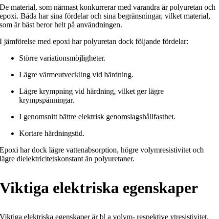
De material, som närmast konkurrerar med varandra är polyuretan och
epoxi. Båda har sina fördelar och sina begränsningar, vilket material,
som är bäst beror helt på användningen.
I jämförelse med epoxi har polyuretan dock följande fördelar:
Större variationsmöjligheter.
Lägre värmeutveckling vid härdning.
Lägre krympning vid härdning, vilket ger lägre
krympspänningar.
I genomsnitt bättre elektrisk genomslagshållfasthet.
Kortare härdningstid.
Epoxi har dock lägre vattenabsorption, högre volymresistivitet och
lägre dielektricitetskonstant än polyuretaner.
Viktiga elektriska egenskaper
Viktiga elektriska egenskaper är bl a volym- respektive ytresistivitet,