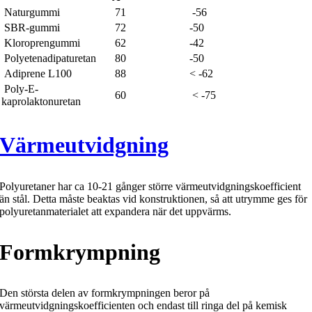
Naturgummi
71
-56
SBR-gummi
72
-50
Kloroprengummi
62
-42
Polyetenadipaturetan
80
-50
Adiprene L100
88
< -62
Poly-E-
60
< -75
kaprolaktonuretan
Värmeutvidgning
Polyuretaner har ca 10-21 gånger större värmeutvidgningskoefficient
än stål. Detta måste beaktas vid konstruktionen, så att utrymme ges för
polyuretanmaterialet att expandera när det uppvärms.
Formkrympning
Den största delen av formkrympningen beror på
värmeutvidgningskoefficienten och endast till ringa del på kemisk