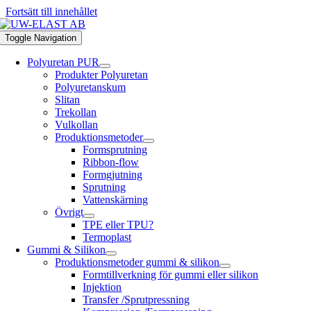
Fortsätt till innehållet
Toggle Navigation
Polyuretan PUR
Produkter Polyuretan
Polyuretanskum
Slitan
Trekollan
Vulkollan
Produktionsmetoder
Formsprutning
Ribbon-flow
Formgjutning
Sprutning
Vattenskärning
Övrigt
TPE eller TPU?
Termoplast
Gummi & Silikon
Produktionsmetoder gummi & silikon
Formtillverkning för gummi eller silikon
Injektion
Transfer /Sprutpressning