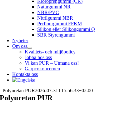
Kloroprengummi (CR)
Naturgummi NR
NBR/PVC
Nitrilgummi NBR
Perflourgummi FFKM
Silikon eller Silikongummi Q
SBR Styrengummi
Nyheter
Om oss
Kvalitéts- och miljöpolicy
Jobba hos oss
Vi kan PUR – Utmana oss!
Garpcokoncernen
Kontakta oss
Polyuretan PUR
2026-07-31T15:56:33+02:00
Polyuretan PUR