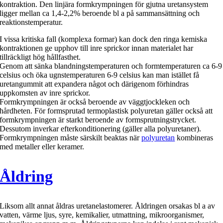
kontraktion. Den linjära formkrympningen för gjutna uretansystem
ligger mellan ca 1,4-2,2% beroende bl a på sammansättning och
reaktionstemperatur.
I vissa kritiska fall (komplexa formar) kan dock den ringa kemiska
kontraktionen ge upphov till inre sprickor innan materialet har
tillräckligt hög hållfasthet.
Genom att sänka blandningstemperaturen och formtemperaturen ca 6-9
celsius och öka ugnstemperaturen 6-9 celsius kan man istället få
uretangummit att expandera något och därigenom förhindras
uppkomsten av inre sprickor.
Formkrympningen är också beroende av väggtjockleken och
hårdheten. För formsprutad termoplastisk polyuretan gäller också att
formkrympningen är starkt beroende av formsprutningstrycket.
Dessutom inverkar efterkonditionering (gäller alla polyuretaner).
Formkrympningen måste särskilt beaktas när
polyuretan
kombineras
med metaller eller keramer.
Åldring
Liksom allt annat åldras uretanelastomerer. Åldringen orsakas bl a av
vatten, värme ljus, syre, kemikalier, utmattning, mikroorganismer,