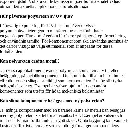
exponeringstid. Vid krävande kemiska miljöer bör materialet väljas
utifrån den aktuella applikationens förutsättningar.
Hur påverkas polyuretan av UV-ljus?
Långvarig exponering för UV-ljus kan påverka vissa
polyuretankvaliteter genom missfärgning eller förändrade
ytegenskaper. Hur stor påverkan blir beror på materialtyp, formulering
och användningsmiljö. För komponenter som ska användas utomhus är
det därför viktigt att välja ett material som är anpassat för dessa
förhållanden.
Kan polyuretan ersätta metall?
Ja, i vissa applikationer används polyuretan som alternativ till eller
beläggning på metallkomponenter. Det kan bidra till att minska buller,
vibrationer och slitage samtidigt som komponenten får hög slitstyrka
och god elasticitet. Exempel är valsar, hjul, rullar och andra
komponenter som utsätts för höga mekaniska belastningar.
Kan slitna komponenter beläggas med ny polyuretan?
Ja, många komponenter med en bärande kärna av metall kan beläggas
med ny polyuretan istället för att ersättas helt. Exempel är valsar och
rullar där kärnan fortfarande är i gott skick. Ombeläggning kan vara ett
kostnadseffektivt alternativ som samtidigt förlänger komponentens