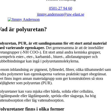
0501-27 94 60
jimmy.andersson@uw-elast.se
Vad är polyuretan?
olyuretan, PUR, är ett samlingsnamn för ett stort antal material
ed varierande egenskaper.
Det gemensamma är att de innehåller
retangrupper (-NH COO-). Ett stort antal andra kemiska grupper,
xempelvis ester-, eter-, karbamid-, biuret-, allofanatgrupper och
ubbelbindningar kan ingå i polyuretanmolekylerna.
enom inblandning av pigment, fyllmedel, fibrer, olika tillsatsmedel sam
ndra polymerer kan egenskaperna varieras praktiskt taget obegränsat.
et finns ingen annan materialgrupp som ger konstruktören så stora
öjligheter som polyuretan (PUR).
olyuretaner kan vara mjuka eller hårda, solida eller cellulära,
ögdämpande eller lågdämpande, spröda eller slagsega, ha hög
attenabsorption eller låg vattenabsorption.
olyuretaner finns i olika former