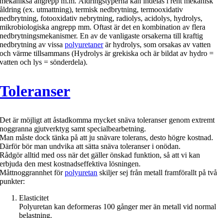
mekaniksa angrepp m.m. Åldringstyperna kan indelas i rent mekanisk
åldring (ex. utmattning), termisk nedbrytning, termooxidativ
nedbrytning, fotooxidativ nebrytning, radiolys, acidolys, hydrolys,
mikrobiologiska angrepp mm. Oftast är det en kombination av flera
nedbrytningsmekanismer. En av de vanligaste orsakerna till kraftig
nedbrytning av vissa
polyuretaner
är hydrolys, som orsakas av vatten
och värme tillsammans (Hydrolys är grekiska och är bildat av hydro =
vatten och lys = sönderdela).
Toleranser
Det är möjligt att åstadkomma mycket snäva toleranser genom extremt
noggranna gjutverktyg samt specialbearbetning.
Man måste dock tänka på att ju snävare tolerans, desto högre kostnad.
Därför bör man undvika att sätta snäva toleranser i onödan.
Rådgör alltid med oss när det gäller önskad funktion, så att vi kan
erbjuda den mest kostnadseffektiva lösningen.
Måttnoggrannhet för
polyuretan
skiljer sej från metall framförallt på två
punkter:
Elasticitet
Polyuretan kan deformeras 100 gånger mer än metall vid normal
belastning.