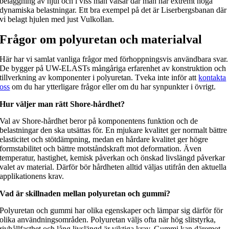
beläggning av hjul och i viss mån valsar där man har extremt höga
dynamiska belastningar. Ett bra exempel på det är Liserbergsbanan där
vi belagt hjulen med just Vulkollan.
Frågor om polyuretan och materialval
Här har vi samlat vanliga frågor med förhoppningsvis användbara svar.
De bygger på UW-ELASTs mångåriga erfarenhet av konstruktion och
tillverkning av komponenter i polyuretan. Tveka inte inför att
kontakta
oss
om du har ytterligare frågor eller om du har synpunkter i övrigt.
Hur väljer man rätt Shore-hårdhet?
Val av Shore-hårdhet beror på komponentens funktion och de
belastningar den ska utsättas för. En mjukare kvalitet ger normalt bättre
elasticitet och stötdämpning, medan en hårdare kvalitet ger högre
formstabilitet och bättre motståndskraft mot deformation. Även
temperatur, hastighet, kemisk påverkan och önskad livslängd påverkar
valet av material. Därför bör hårdheten alltid väljas utifrån den aktuella
applikationens krav.
Vad är skillnaden mellan polyuretan och gummi?
Polyuretan och gummi har olika egenskaper och lämpar sig därför för
olika användningsområden. Polyuretan väljs ofta när hög slitstyrka,
rivhållfasthet och lång livslängd är viktiga krav. Gummi kan däremot