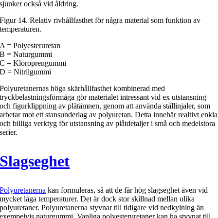
sjunker också vid åldring.
Figur 14. Relativ rivhållfasthet för några material som funktion av
temperaturen.
A = Polyesteruretan
B = Naturgummi
C = Kloroprengummi
D = Nitrilgummi
Polyuretanernas höga skärhållfasthet kombinerad med
tryckbelastningsförmåga gör materialet intressant vid ex utstansning
och figurklippning av plåtämnen, genom att använda stållinjaler, som
arbetar mot ett stansunderlag av polyuretan. Detta innebär realtivt enkla
och billiga verktyg för utstansning av plåtdetaljer i små och medelstora
serier.
Slagseghet
Polyuretanerna
kan formuleras, så att de får hög slagseghet även vid
mycket låga temperaturer. Det är dock stor skillnad mellan olika
polyuretaner. Polyuretanerna styvnar till tidigare vid nedkylning än
exempelvis naturgummi. Vanliga polyesteruretaner kan ha styvnat till