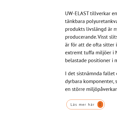
UW-ELAST tillverkar e
tänkbara polyuretankval
produkts livslängd är ny
producerande. Visst sli
är för att de ofta sitter 
extremt tuffa miljöer i 
belastade positioner i 
I det sistnämnda fallet 
dyrbara komponenter, s
en större miljöpåverkan
Läs mer här