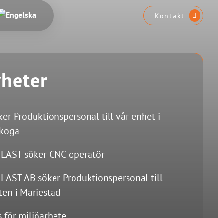
Kontakt
heter
ker Produktionspersonal till vår enhet i
skoga
LAST söker CNC-operatör
LAST AB söker Produktionspersonal till
ten i Mariestad
s för miljöarbete