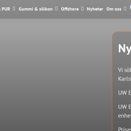
n PUR
Gummi & silikon
Offshore
Nyheter
Om oss
Ny
Vi sö
Karl
UW E
UW E
enhe
Prisa