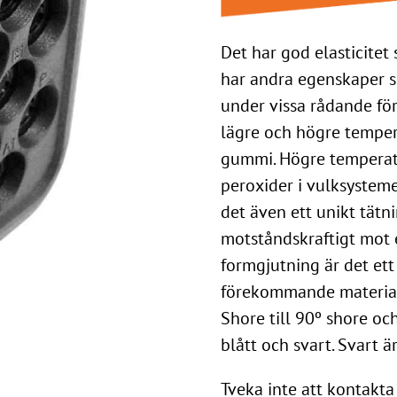
Det har god elasticite
har andra egenskaper s
under vissa rådande fö
lägre och högre tempe
gummi. Högre temperat
peroxider i vulksysteme
det även ett unikt tätn
motståndskraftigt mot 
formgjutning är det ett
förekommande materiale
Shore till 90º shore och
blått och svart. Svart ä
Tveka inte att kontakta