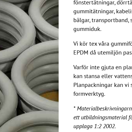
fönstertätningar, dörrt
gummitätningar, kabelis
bälgar, transportband,
gummiduk.
Vi kör tex våra gummif
EPDM då utemiljön pas
Varför inte gjuta en pl
kan stansa eller vattens
Planpackningar kan vi s
formverktyg.
* Materialbeskrivningar
ett utbildningsmaterial 
upplaga 1:2 2002.