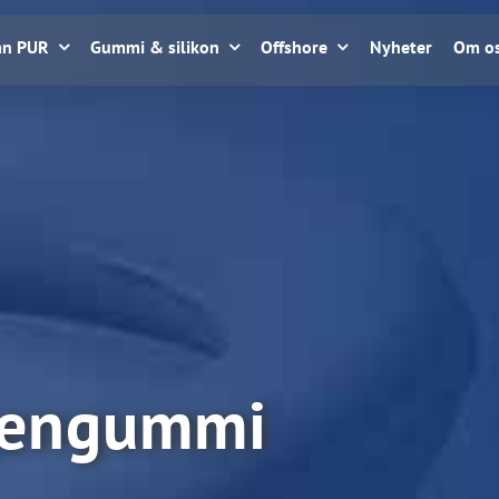
an PUR
Gummi & silikon
Offshore
Nyheter
Om o
pengummi