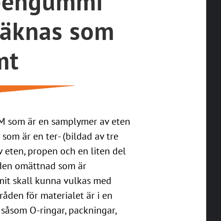
pengummi
räknas som
mt
EPM som är en samplymer av eten
om är en ter- (bildad av tre
eten, propen och en liten del
 den omättnad som är
it skall kunna vulkas med
åden för materialet är i en
såsom O-ringar, packningar,