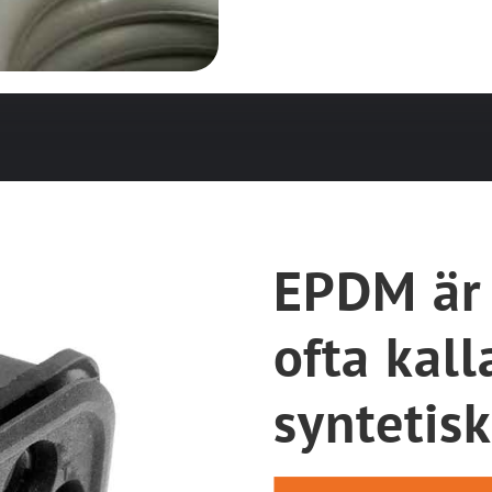
EPDM är
ofta kall
syntetis