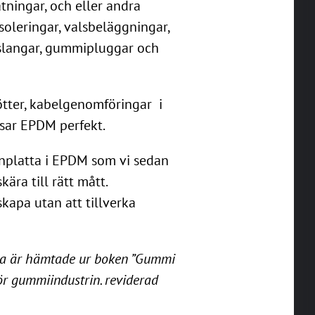
ätningar, och eller andra
oleringar, valsbeläggningar,
 slangar, gummipluggar och
ötter, kabelgenomföringar i
sar EPDM perfekt.
anplatta i EPDM som vi sedan
kära till rätt mått.
kapa utan att tillverka
na är hämtade ur boken ”Gummi
för gummiindustrin. reviderad