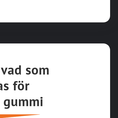
 vad som
as för
k gummi