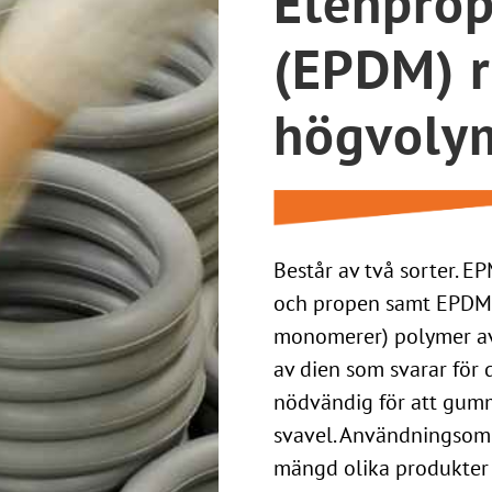
Etenpro
(EPDM) 
högvoly
Består av två sorter. 
och propen samt EPDM s
monomerer) polymer av 
av dien som svarar för
nödvändig för att gumm
svavel. Användningsomr
mängd olika produkter 