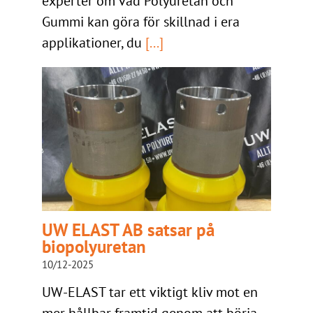
experter om vad Polyuretan och
Gummi kan göra för skillnad i era
applikationer, du
[...]
UW ELAST AB satsar på
biopolyuretan
10/12-2025
UW-ELAST tar ett viktigt kliv mot en