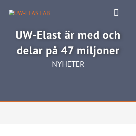
Fortsätt
till
Toggl
innehållet
Navig
UW-Elast är med och
Polyuretan PUR
delar på 47 miljoner
Gummi & Silikon
NYHETER
Nyheter
Om oss
Kontakta oss