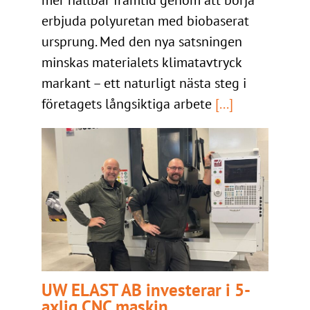
mer hållbar framtid genom att börja
erbjuda polyuretan med biobaserat
ursprung. Med den nya satsningen
minskas materialets klimatavtryck
markant – ett naturligt nästa steg i
företagets långsiktiga arbete
[...]
UW ELAST AB investerar i 5-
axlig CNC maskin