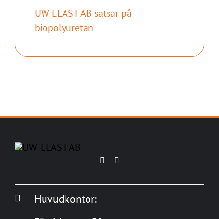
UW ELAST AB satsar på
biopolyuretan
Huvudkontor: