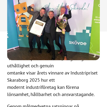
Motiveringen till priset lyder:
”Med ett imponerande driv, långsiktig
uthållighet och genuin
omtanke visar årets vinnare av Industripriset
Skaraborg 2025 hur ett
modernt industriföretag kan förena
lönsamhet, hållbarhet och ansvarstagande.
Genom målmedvetna satsningar på