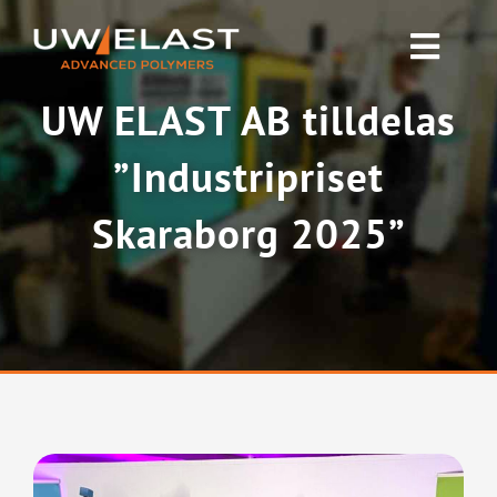
Fortsätt
till
Toggl
innehållet
Navig
UW ELAST AB tilldelas
Polyuretan PUR
”Industripriset
Gummi & Silikon
Skaraborg 2025”
Nyheter
Om oss
Kontakta oss