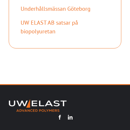
Underhållsmässan Göteborg
UW ELAST AB satsar på
biopolyuretan