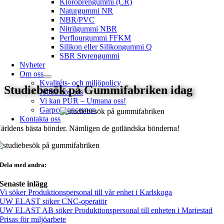
Kloroprengummi (CR)
Naturgummi NR
NBR/PVC
Nitrilgummi NBR
Perflourgummi FFKM
Silikon eller Silikongummi Q
SBR Styrengummi
Nyheter
Om oss
Kvalitéts- och miljöpolicy
Studiebesök på Gummifabriken idag
Jobba hos oss
Vi kan PUR – Utmana oss!
Garpcokoncernen
Kontakta oss
ärldens bästa bönder. Nämligen de gotländska bönderna!
Dela med andra:
Senaste inlägg
Vi söker Produktionspersonal till vår enhet i Karlskoga
UW ELAST söker CNC-operatör
UW ELAST AB söker Produktionspersonal till enheten i Mariestad
Prisas för miljöarbete