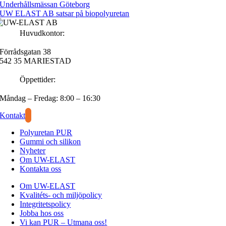
Underhållsmässan Göteborg
UW ELAST AB satsar på biopolyuretan
Huvudkontor:
Förrådsgatan 38
542 35 MARIESTAD
Öppettider:
Måndag – Fredag: 8:00 – 16:30
Kontakt
Polyuretan PUR
Gummi och silikon
Nyheter
Om UW-ELAST
Kontakta oss
Om UW-ELAST
Kvalitéts- och miljöpolicy
Integritetspolicy
Jobba hos oss
Vi kan PUR – Utmana oss!