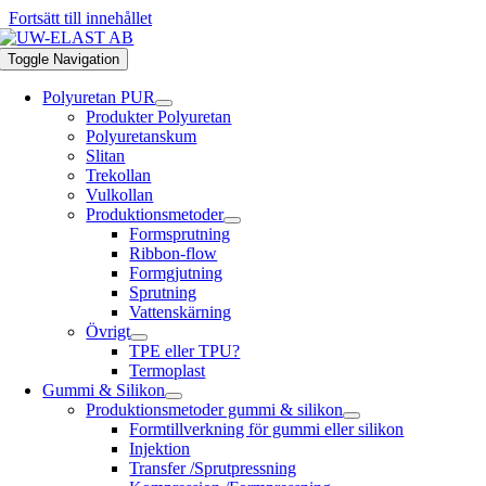
Fortsätt till innehållet
Toggle Navigation
Polyuretan PUR
Produkter Polyuretan
Polyuretanskum
Slitan
Trekollan
Vulkollan
Produktionsmetoder
Formsprutning
Ribbon-flow
Formgjutning
Sprutning
Vattenskärning
Övrigt
TPE eller TPU?
Termoplast
Gummi & Silikon
Produktionsmetoder gummi & silikon
Formtillverkning för gummi eller silikon
Injektion
Transfer /Sprutpressning