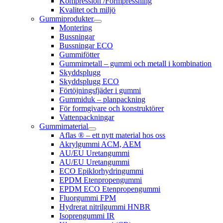
Kompression /Formpressning
Kvalitet och miljö
Gummiprodukter
Montering
Bussningar
Bussningar ECO
Gummifötter
Gummimetall – gummi och metall i kombination
Skyddsplugg
Skyddsplugg ECO
Förtöjningsfjäder i gummi
Gummiduk – planpackning
För formgivare och konstruktörer
Vattenpackningar
Gummimaterial
Aflas ® – ett nytt material hos oss
Akrylgummi ACM, AEM
AU/EU Uretangummi
AU/EU Uretangummi
ECO Epiklorhydringummi
EPDM Etenpropengummi
EPDM ECO Etenpropengummi
Fluorgummi FPM
Hydrerat nitrilgummi HNBR
Isoprengummi IR