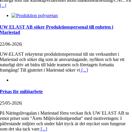
kollega som har kunskap/erfarenhet inom maskinbearbetning/CNC. På
[...]
UW ELAST AB söker Produktionspersonal till enheten i
Mariestad
22/06-2026
|
UW-ELAST rekryterar produktionspersonal till sin verksamhet i
Mariestad och söker dig som är ansvarstagande, nyfiken och har ett
naturligt driv att bidra till både teamets och företagets fortsatta
framgång! Till gjuteriet i Mariestad söker vi
[...]
Prisas för miljöarbete
25/05-2026
|
På Näringslivsgalan i Mariestad förra veckan fick UW ELAST AB ta
emot priset som "Årets Miljövårdsstipendiat" med motiveringen: I
påfrestande miljöer och under hårt tryck är det mycket som fungerar
som det ska tack vare
[...]