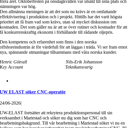
förra året. Oktoberfesten på onsdagkvällen var utsåld till sista plats och
stämningen var hög.
Den allmänna meningen är att det som nu krävs är en omfattande
effektivisering i produktion och i projekt. Hittills har det varit högsta
prioritet att få fram vad som krävs, utan så mycket diskussion om
kostnaden. Det som gäller nu är att se över rutiner och kostnader för att
få konkurrenskraftig ekonomi i förhållande till rådande oljepris.
Den kompetens och erfarenhet som finns i den norska
offshoreindustrin är för värdefull för att läggas i träda. Vi ser fram emot
nya, spännande utmaningar tillsammans med våra norska kunder.
Henric Götvall Nils-Erik Johansson
Key Account Teknikansvarig
UW ELAST söker CNC-operatör
24/06-2026
|
UW-ELAST fortsätter att rekrytera produktionspersonal till sin
verksamhet i Mariestad och söker nu dig som har CNC och
bearbetningsbakgrund. Till vår bearbetning i Mariestad söker vi nu en