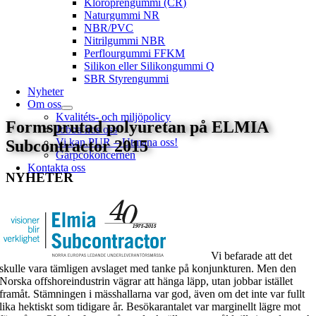
Kloroprengummi (CR)
Naturgummi NR
NBR/PVC
Nitrilgummi NBR
Perflourgummi FFKM
Silikon eller Silikongummi Q
SBR Styrengummi
Nyheter
Om oss
Kvalitéts- och miljöpolicy
Formsprutad polyuretan på ELMIA
Jobba hos oss
Vi kan PUR – Utmana oss!
Subcontractor 2015
Garpcokoncernen
Kontakta oss
NYHETER
Vi befarade att det
skulle vara tämligen avslaget med tanke på konjunkturen. Men den
Norska offshoreindustrin vägrar att hänga läpp, utan jobbar istället
framåt. Stämningen i mässhallarna var god, även om det inte var fullt
lika hektiskt som tidigare år. Besökarantalet var marginellt lägre mot