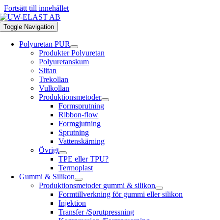
Fortsätt till innehållet
Toggle Navigation
Polyuretan PUR
Produkter Polyuretan
Polyuretanskum
Slitan
Trekollan
Vulkollan
Produktionsmetoder
Formsprutning
Ribbon-flow
Formgjutning
Sprutning
Vattenskärning
Övrigt
TPE eller TPU?
Termoplast
Gummi & Silikon
Produktionsmetoder gummi & silikon
Formtillverkning för gummi eller silikon
Injektion
Transfer /Sprutpressning