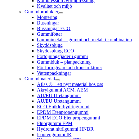
Kompression /Formpressning
Kvalitet och miljö
Gummiprodukter
Montering
Bussningar
Bussningar ECO
Gummifötter
Gummimetall – gummi och metall i kombination
Skyddsplugg
Skyddsplugg ECO
Förtöjningsfjäder i gummi
Gummiduk – planpackning
För formgivare och konstruktörer
Vattenpackningar
Gummimaterial
Aflas ® – ett nytt material hos oss
Akrylgummi ACM, AEM
AU/EU Uretangummi
AU/EU Uretangummi
ECO Epiklorhydringummi
EPDM Etenpropengummi
EPDM ECO Etenpropengummi
Fluorgummi FPM
Hydrerat nitrilgummi HNBR
Isoprengummi IR