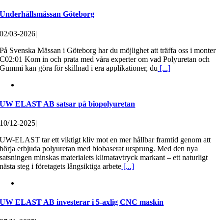
Underhållsmässan Göteborg
02/03-2026
|
På Svenska Mässan i Göteborg har du möjlighet att träffa oss i monter
C02:01 Kom in och prata med våra experter om vad Polyuretan och
Gummi kan göra för skillnad i era applikationer, du
[...]
UW ELAST AB satsar på biopolyuretan
10/12-2025
|
UW-ELAST tar ett viktigt kliv mot en mer hållbar framtid genom att
börja erbjuda polyuretan med biobaserat ursprung. Med den nya
satsningen minskas materialets klimatavtryck markant – ett naturligt
nästa steg i företagets långsiktiga arbete
[...]
UW ELAST AB investerar i 5-axlig CNC maskin