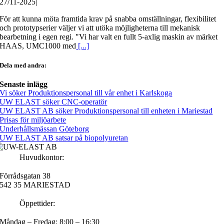
27/11-2025
|
För att kunna möta framtida krav på snabba omställningar, flexibilitet
och prototypserier väljer vi att utöka möjligheterna till mekanisk
bearbetning i egen regi. "Vi har valt en fullt 5-axlig maskin av märket
HAAS, UMC1000 med
[...]
Dela med andra:
Senaste inlägg
Vi söker Produktionspersonal till vår enhet i Karlskoga
UW ELAST söker CNC-operatör
UW ELAST AB söker Produktionspersonal till enheten i Mariestad
Prisas för miljöarbete
Underhållsmässan Göteborg
UW ELAST AB satsar på biopolyuretan
Huvudkontor:
Förrådsgatan 38
542 35 MARIESTAD
Öppettider:
Måndag – Fredag: 8:00 – 16:30