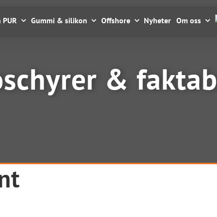
n PUR
Gummi & silikon
Offshore
Nyheter
Om oss
oschyrer & faktab
nt