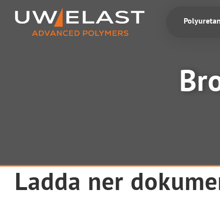
Fortsätt
till
Polyureta
innehållet
Br
Ladda ner dokume