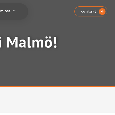
m oss
Kontakt
 i Malmö!