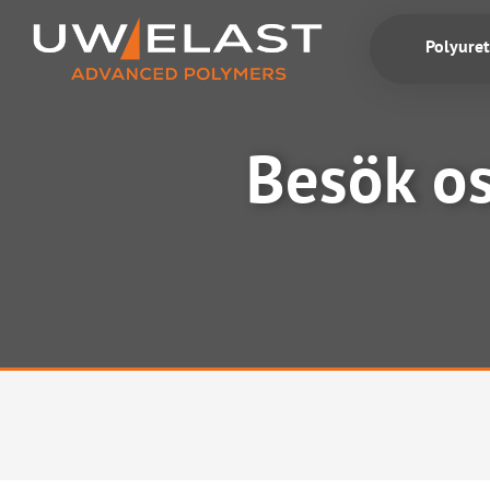
Fortsätt
till
Polyure
innehållet
Besök os