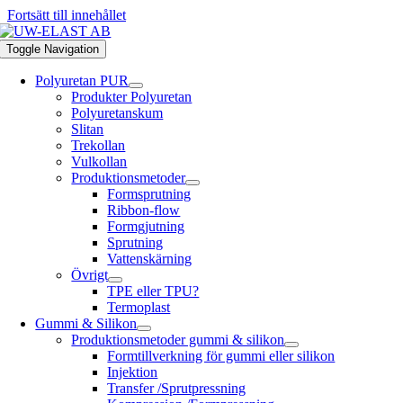
Fortsätt till innehållet
Toggle Navigation
Polyuretan PUR
Produkter Polyuretan
Polyuretanskum
Slitan
Trekollan
Vulkollan
Produktionsmetoder
Formsprutning
Ribbon-flow
Formgjutning
Sprutning
Vattenskärning
Övrigt
TPE eller TPU?
Termoplast
Gummi & Silikon
Produktionsmetoder gummi & silikon
Formtillverkning för gummi eller silikon
Injektion
Transfer /Sprutpressning