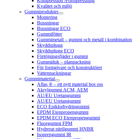
Kompression /Formpressning
Kvalitet och miljö
Gummiprodukter
Montering
Bussningar
Bussningar ECO
Gummifötter
Gummimetall – gummi och metall i kombination
Skyddsplugg
Skyddsplugg ECO
Förtöjningsfjäder i gummi
Gummiduk – planpackning
För formgivare och konstruktörer
Vattenpackningar
Gummimaterial
Aflas ® – ett nytt material hos oss
Akrylgummi ACM, AEM
AU/EU Uretangummi
AU/EU Uretangummi
ECO Epiklorhydringummi
EPDM Etenpropengummi
EPDM ECO Etenpropengummi
Fluorgummi FPM
Hydrerat nitrilgummi HNBR
Isoprengummi IR