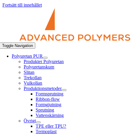
Fortsätt till innehållet
Toggle Navigation
Polyuretan PUR
Produkter Polyuretan
Polyuretanskum
Slitan
Trekollan
Vulkollan
Produktionsmetoder
Formsprutning
Ribbon-flow
Formgjutning
Sprutning
Vattenskärning
Övrigt
TPE eller TPU?
Termoplast