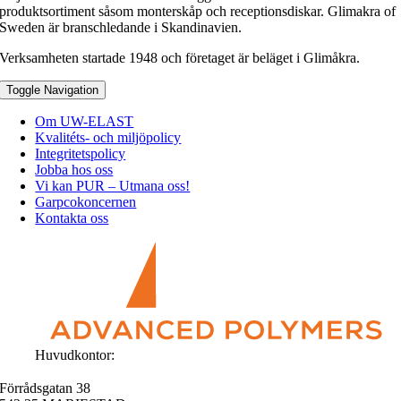
produktsortiment såsom monterskåp och receptionsdiskar. Glimakra of
Sweden är branschledande i Skandinavien.
Verksamheten startade 1948 och företaget är beläget i Glimåkra.
Toggle Navigation
Om UW-ELAST
Kvalitéts- och miljöpolicy
Integritetspolicy
Jobba hos oss
Vi kan PUR – Utmana oss!
Garpcokoncernen
Kontakta oss
Huvudkontor:
Förrådsgatan 38