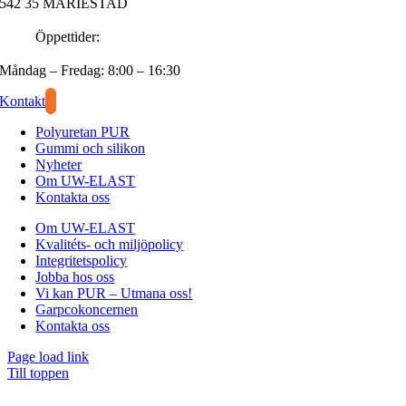
542 35 MARIESTAD
Öppettider:
Måndag – Fredag: 8:00 – 16:30
Kontakt
Polyuretan PUR
Gummi och silikon
Nyheter
Om UW-ELAST
Kontakta oss
Om UW-ELAST
Kvalitéts- och miljöpolicy
Integritetspolicy
Jobba hos oss
Vi kan PUR – Utmana oss!
Garpcokoncernen
Kontakta oss
Page load link
Till toppen