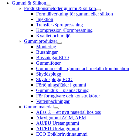
Gummi & Silikon
Produktionsmetoder gummi & silikon
Formtillverkning för gummi eller silikon
Injektion
Transfer /Sprutpressning
Kompression /Formpressning
Kvalitet och miljö
Gummiprodukter
Montering
Bussningar
Bussningar ECO
Gummifötter
Gummimetall – gummi och metall i kombination
Skyddsplugg
Skyddsplugg ECO
Förtöjningsfjäder i gummi
Gummiduk – planpackning
För formgivare och konstruktörer
Vattenpackningar
Gummimaterial
Aflas ® – ett nytt material hos oss
Akrylgummi ACM, AEM
AU/EU Uretangummi
AU/EU Uretangummi
ECO Epiklorhydringummi