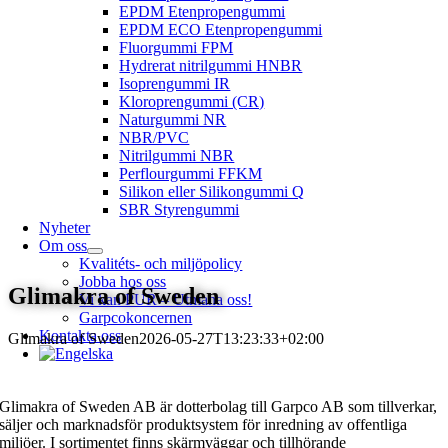
EPDM Etenpropengummi
EPDM ECO Etenpropengummi
Fluorgummi FPM
Hydrerat nitrilgummi HNBR
Isoprengummi IR
Kloroprengummi (CR)
Naturgummi NR
NBR/PVC
Nitrilgummi NBR
Perflourgummi FFKM
Silikon eller Silikongummi Q
SBR Styrengummi
Nyheter
Om oss
Kvalitéts- och miljöpolicy
Jobba hos oss
Glimakra of Sweden
Vi kan PUR – Utmana oss!
Garpcokoncernen
Kontakta oss
Glimakra of Sweden
2026-05-27T13:23:33+02:00
Glimakra of Sweden AB är dotterbolag till Garpco AB som tillverkar,
säljer och marknadsför produktsystem för inredning av offentliga
miljöer. I sortimentet finns skärmväggar och tillhörande