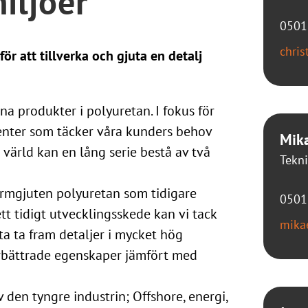
iljöer
0501
chri
r att tillverka och gjuta en detalj
a produkter i polyuretan. I fokus för
nenter som täcker våra kunders behov
Mika
r värld kan en lång serie bestå av två
Tekni
formgjuten polyuretan som tidigare
0501
 ett tidigt utvecklingsskede kan vi tack
mika
a ta fram detaljer i mycket hög
örbättrade egenskaper jämfört med
 den tyngre industrin; Offshore, energi,