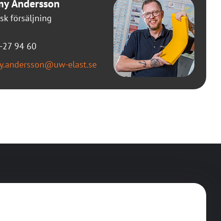
my Andersson
sk försäljning
-27 94 60
y.andersson@uw-elast.se