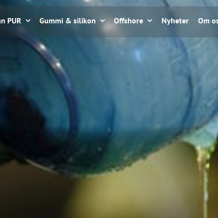
an PUR
Gummi & silikon
Offshore
Nyheter
Om o