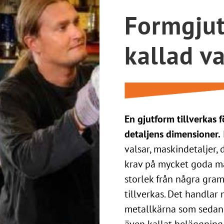
Formgjut
kallad v
En gjutform tillverkas 
detaljens dimensioner.
valsar, maskindetaljer
krav på mycket goda ma
storlek från några gram
tillverkas. Det handla
metallkärna som sedan 
även kallat beläggning