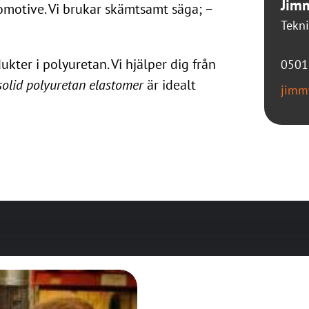
Jim
omotive. Vi brukar skämtsamt säga; −
Tekni
kter i polyuretan. Vi hjälper dig från
0501
solid polyuretan elastomer
är idealt
jimm