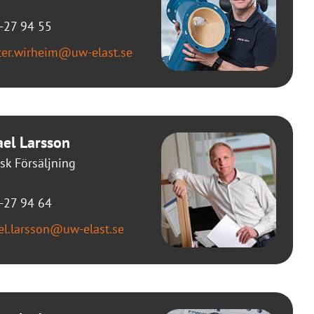
-27 94 55
ster.wirheim@uw-elast.se
el Larsson
sk Försäljning
-27 94 64
el.larsson@uw-elast.se