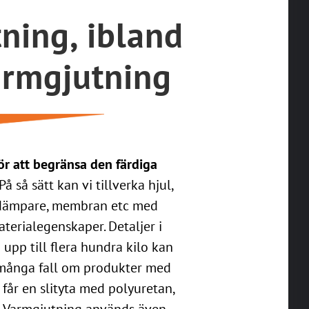
ning, ibland
armgjutning
för att begränsa den färdiga
På så sätt kan vi tillverka hjul,
, dämpare, membran etc med
terialegenskaper. Detaljer i
 upp till flera hundra kilo kan
r många fall om produkter med
får en slityta med polyuretan,
. Varmgjutning används även