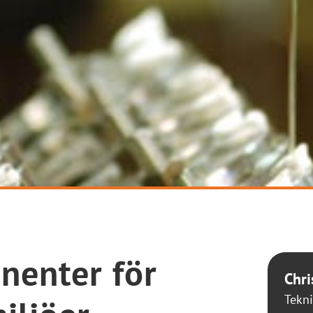
nenter för
Chri
Tekni